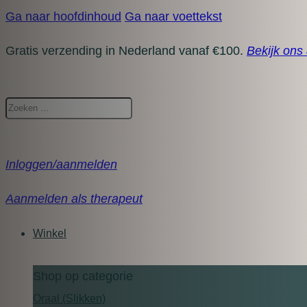
Ga naar hoofdinhoud
Ga naar voettekst
Gratis verzending in Nederland vanaf €100.
Bekijk ons
Zoeken
Inloggen/aanmelden
Aanmelden als therapeut
Winkel
Shop op categorie
Oraal (Slikken)