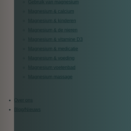
Gebruik van magnesium
Magnesium & calcium
Magnesium & kinderen
Magnesium & de nieren
Magnesium & vitamine D3
Magnesium & medicatie
Magnesium & voeding
Magnesium voetenbad
Magnesium massage
Over ons
Blog/Nieuws